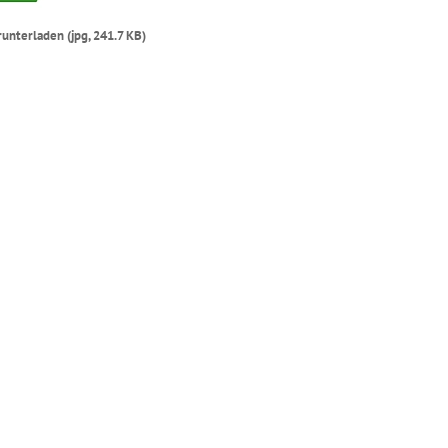
runterladen (jpg, 241.7 KB)