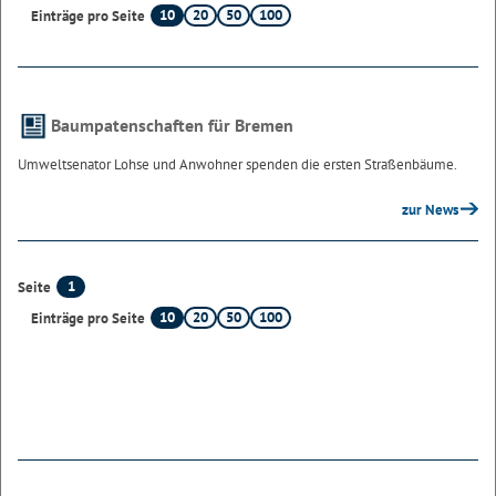
10
20
50
100
Einträge pro Seite
Baumpatenschaften
für Bremen
Umweltsenator Lohse und Anwohner spenden die ersten Straßenbäume.
zur News
1
Seite
10
20
50
100
Einträge pro Seite