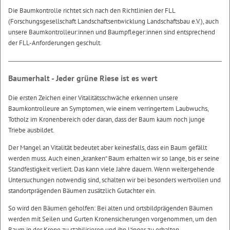
Die Baumkontrolle richtet sich nach den Richtlinien der FLL
(Forschungsgesellschaft Landschaftsentwicklung Landschaftsbau e.V.), auch
unsere Baumkontrolleur:innen und Baumpfleger:innen sind entsprechend
der FLL-Anforderungen geschult.
Baumerhalt - Jeder grüne Riese ist es wert
Die ersten Zeichen einer Vitalitätsschwäche erkennen unsere
Baumkontrolleure an Symptomen, wie einem verringertem Laubwuchs,
Totholz im Kronenbereich oder daran, dass der Baum kaum noch junge
Triebe ausbildet.
Der Mangel an Vitalität bedeutet aber keinesfalls, dass ein Baum gefällt
werden muss. Auch einen „kranken“ Baum erhalten wir so lange, bis er seine
Standfestigkeit verliert. Das kann viele Jahre dauern. Wenn weitergehende
Untersuchungen notwendig sind, schalten wir bei besonders wertvollen und
standortprägenden Bäumen zusätzlich Gutachter ein.
So wird den Bäumen geholfen: Bei alten und ortsbildprägenden Bäumen
werden mit Seilen und Gurten Kronensicherungen vorgenommen, um den
Baum in der Krone zu stabilisieren und ihn länger zu erhalten.