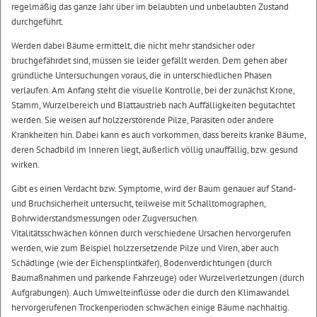
regelmäßig das ganze Jahr über im belaubten und unbelaubten Zustand
durchgeführt.
Werden dabei Bäume ermittelt, die nicht mehr standsicher oder
bruchgefährdet sind, müssen sie leider gefällt werden. Dem gehen aber
gründliche Untersuchungen voraus, die in unterschiedlichen Phasen
verlaufen. Am Anfang steht die visuelle Kontrolle, bei der zunächst Krone,
Stamm, Wurzelbereich und Blattaustrieb nach Auffälligkeiten begutachtet
werden. Sie weisen auf holzzerstörende Pilze, Parasiten oder andere
Krankheiten hin. Dabei kann es auch vorkommen, dass bereits kranke Bäume,
deren Schadbild im Inneren liegt, äußerlich völlig unauffällig, bzw. gesund
wirken.
Gibt es einen Verdacht bzw. Symptome, wird der Baum genauer auf Stand-
und Bruchsicherheit untersucht, teilweise mit Schalltomographen,
Bohrwiderstandsmessungen oder Zugversuchen.
Vitalitätsschwächen können durch verschiedene Ursachen hervorgerufen
werden, wie zum Beispiel holzzersetzende Pilze und Viren, aber auch
Schädlinge (wie der Eichensplintkäfer), Bodenverdichtungen (durch
Baumaßnahmen und parkende Fahrzeuge) oder Wurzelverletzungen (durch
Aufgrabungen). Auch Umwelteinflüsse oder die durch den Klimawandel
hervorgerufenen Trockenperioden schwächen einige Bäume nachhaltig.